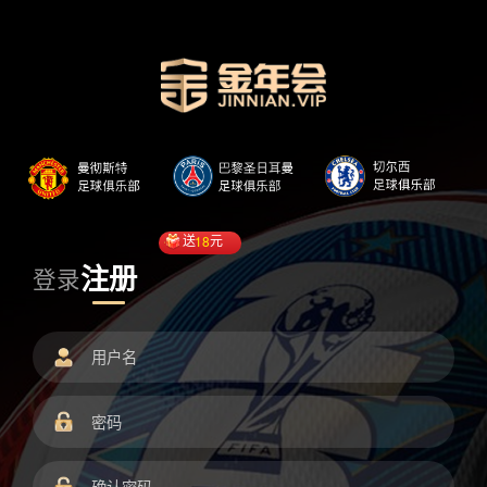
送
18
元
注册
登录