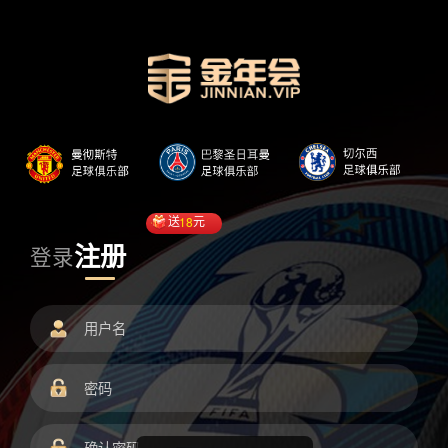
送
18
元
注册
登录